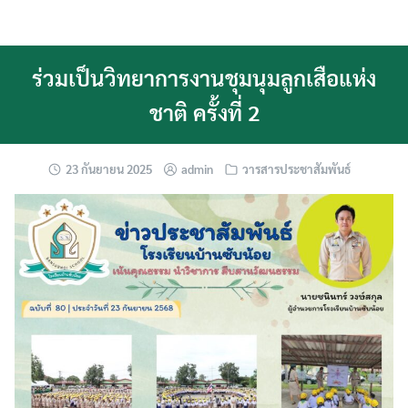
Skip
ITA โรงเรียน
to
content
O1 โครงสร้าง
ร่วมเป็นวิทยาการงานชุมนุมลูกเสือแห่ง
ชาติ ครั้งที่ 2
O10 แผนการดำเนินงานประจำปี
O11 รายงานการกำกับติดตามการดำเนินงาน
23 กันยายน 2025
admin
วารสารประชาสัมพันธ์
ประจำปี รอบ 6 เดือน
O12 รายงานผลการดำเนินประจำปี
O13 คู่มือหรือมาตรฐานการปฏิบัติงาน
O14 คู่มือหรือมาตรฐานการให้บริการ
O15 ข้อมูลเชิงสถิติการให้บริการ
O16 รายงานผลการสำรวจความพึงพอใจการ